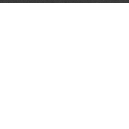
těboř
1 809
z