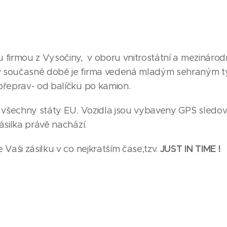
 firmou z Vysočiny, v oboru vnitrostátní a mezináro
 současné době je firma vedená mladým sehraným tý
přeprav- od balíčku po kamion.
 všechny státy EU. Vozidla jsou vybaveny GPS sledov
ásilka právě nachází.
JUST IN TIME !
Vaši zásilku v co nejkratším čase,tzv.