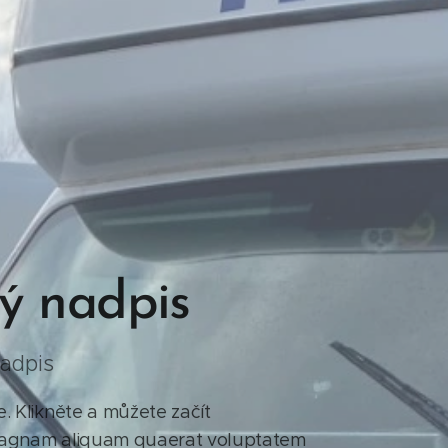
ý nadpis
adpis
. Klikněte a můžete začít
 magnam aliquam quaerat voluptatem