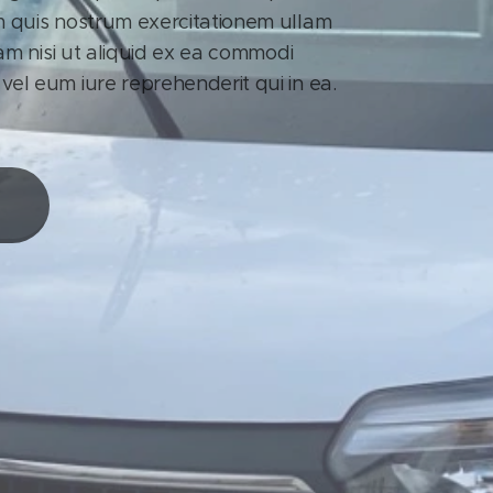
m quis nostrum exercitationem ullam
sam nisi ut aliquid ex ea commodi
el eum iure reprehenderit qui in ea.