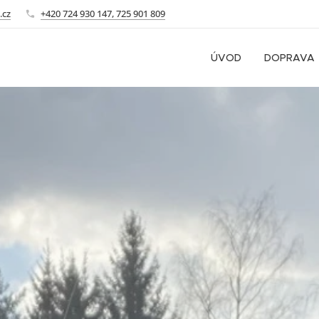
.cz
+420 724 930 147, 725 901 809
ÚVOD
DOPRAVA