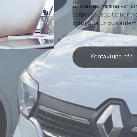
ut enim ad minima venia
corporis suscipit laborio
consequatur quis autem v
Kontaktujte nás