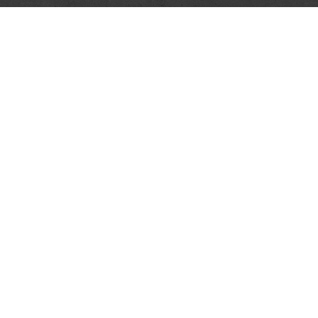
Ozvěte se nám
Navštivte nás
Západní 1840, 583 01 Cho
Zavolejte nám
+420 724 930 147, 725 90
info@horinektrans.c
E-mail: