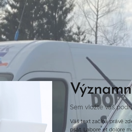
Významn
Sem vložte váš podn
Váš text začíná právě zde
psát. Labore et dolore