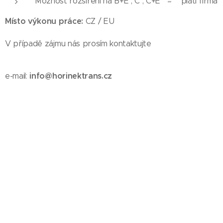
Možnost rozšíření na B+E , C , C+E = platí firma
Místo výkonu práce:
CZ / EU
V případě zájmu nás prosím kontaktujte
info@horinektrans.cz
e-mail:
724 930 147
Telefon:
V případě zájmu volejte 724930147 nebo email:
info@horinektrans.cz
Ozvěte se nám