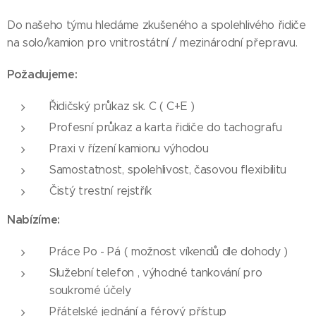
Do našeho týmu hledáme zkušeného a spolehlivého řidiče
na solo/kamion pro vnitrostátní / mezinárodní přepravu.
Požadujeme:
Řidičský průkaz sk. C ( C+E )
Profesní průkaz a karta řidiče do tachografu
Praxi v řízení kamionu výhodou
Samostatnost, spolehlivost, časovou flexibilitu
Čistý trestní rejstřík
Nabízíme:
Práce Po - Pá ( možnost víkendů dle dohody )
Služební telefon , výhodné tankování pro
soukromé účely
Přátelské jednání a férový přístup