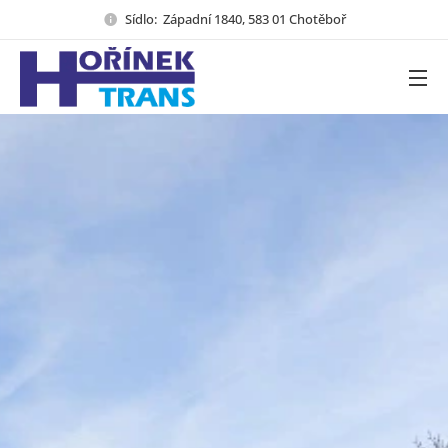
Sídlo: Západní 1840, 583 01 Chotěboř