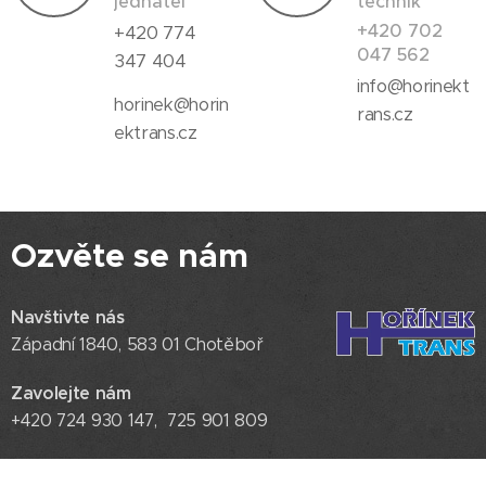
jednatel
technik
+420 702
+420 774
047 562
347 404
info@horinekt
horinek@horin
rans.cz
ektrans.cz
Ozvěte se nám
Navštivte nás
Západní 1840, 583 01 Chotěboř
Zavolejte nám
+420 724 930 147, 725 901 809
E-mail:
info@horinektrans.cz